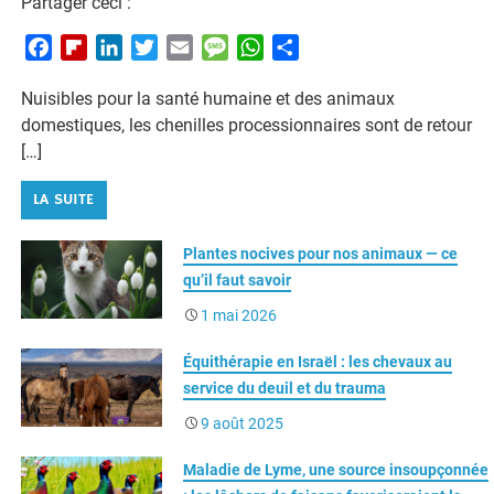
F
F
L
T
E
M
W
P
a
l
i
w
m
e
h
a
Nuisibles pour la santé humaine et des animaux
c
i
n
i
a
s
a
r
domestiques, les chenilles processionnaires sont de retour
e
p
k
t
i
s
t
t
[…]
b
b
e
t
l
a
s
a
o
o
d
e
g
A
g
LA SUITE
o
a
I
r
e
p
e
k
r
n
p
r
Plantes nocives pour nos animaux — ce
d
qu’il faut savoir
1 mai 2026
Équithérapie en Israël : les chevaux au
service du deuil et du trauma
9 août 2025
Maladie de Lyme, une source insoupçonnée
: les lâchers de faisans favoriseraient la
prolifération des bactéries infectieuses