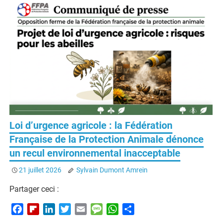
Loi d’urgence agricole : la Fédération
Française de la Protection Animale dénonce
un recul environnemental inacceptable
21 juillet 2026
Sylvain Dumont Amrein
Partager ceci :
F
F
L
T
E
M
W
P
a
l
i
w
m
e
h
a
La réintroduction des néonicotinoïdes, tueurs d’abeilles et
c
i
n
i
a
s
a
r