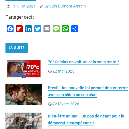
Partager ceci :
F
F
L
T
E
M
W
P
a
l
i
w
m
e
h
a
c
i
n
i
a
s
a
r
LA SUITE
e
p
k
t
i
s
t
t
b
b
e
t
l
a
s
a
70° Celsius en voiture cela vous tente ?
o
o
d
e
g
A
g
o
a
I
r
e
p
e
22 mai 2026
k
r
n
p
r
d
Brésil: Une nouvelle loi permet de s’enterrer
avec son chien ou son chat
22 février 2026
Bien-être animal : Un pas de géant pour la
démocratie européenne !
21 février 2026