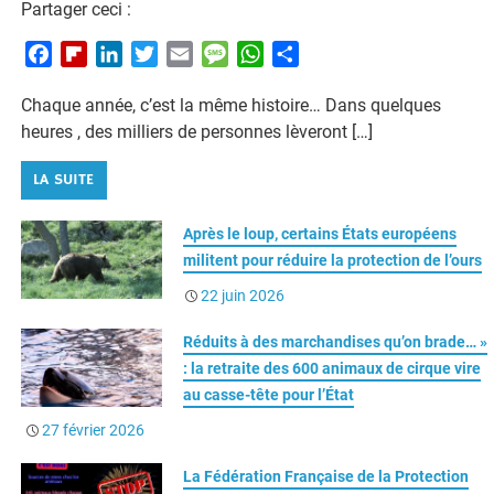
F
F
L
T
E
M
W
P
a
l
i
w
m
e
h
a
Chaque année, c’est la même histoire… Dans quelques
c
i
n
i
a
s
a
r
heures , des milliers de personnes lèveront […]
e
p
k
t
i
s
t
t
b
b
e
t
l
a
s
a
LA SUITE
o
o
d
e
g
A
g
o
a
I
r
e
p
e
Après le loup, certains États européens
k
r
n
p
r
militent pour réduire la protection de l’ours
d
22 juin 2026
Réduits à des marchandises qu’on brade… »
: la retraite des 600 animaux de cirque vire
au casse-tête pour l’État
27 février 2026
La Fédération Française de la Protection
Animale dit non aux Feux d’Artifices !