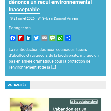
opérations par armes à feu
15 juillet 2026
Sylvain Dumont Amrein
Partager ceci :
Facebook
Flipboard
LinkedIn
Twitter
Email
Message
WhatsApp
Partager
ACTUALITÉS