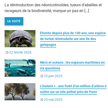
ravageurs de la biodiversité, marque un pas en […]
e
p
k
t
i
s
t
t
b
b
e
t
l
a
s
a
LA SUITE
o
o
d
e
g
A
g
o
a
I
r
e
p
e
Éteinte depuis plus de 100 ans, une espèce
k
r
n
p
r
de tortue réintroduite sur une île des
d
galapagos
22 février 2026
Mers et océans : les espaces maritimes en
six questions
10 juin 2025
L’instant + : une forêt d’un million d’arbres à
naître sur un site pollué près de Paris
25 mai 2025
BOUTIQUE