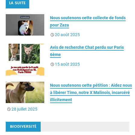
o
a
I
r
e
p
e
Nous soutenons cette collecte de fonds
k
r
n
p
r
pour Zaza
d
20 août 2025
Avis de recherche Chat perdu sur Paris
6ème
15 août 2025
Nous soutenons cette pétition : Aidez nous
à libérer Timo, notre X Malinois, incarcéré
illicitement
28 juillet 2025
BIODIVERSITÉ