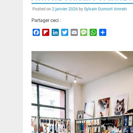
Posted on
2 janvier 2026
by
Sylvain Dumont Amrein
Partager ceci :
Facebook
Flipboard
LinkedIn
Twitter
Email
Message
WhatsApp
Partager