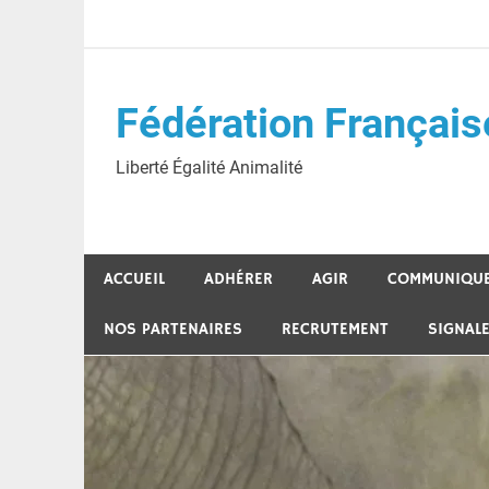
Skip
to
content
Fédération Français
Liberté Égalité Animalité
ACCUEIL
ADHÉRER
AGIR
COMMUNIQU
NOS PARTENAIRES
RECRUTEMENT
SIGNAL