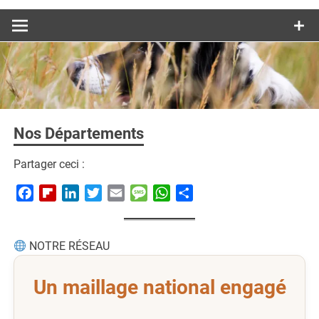
Nos Départements
Partager ceci :
Facebook
Flipboard
LinkedIn
Twitter
Email
Message
WhatsApp
Partager
NOTRE RÉSEAU
Un maillage national engagé